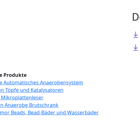
D
e Produkte
x Automatisches Anaerobensystem
n Töpfe und Katalysatoren
o Mikroplattenleser
on Anaerobe Brutschrank
rmor Beads, Bead-Bäder und Wasserbäder