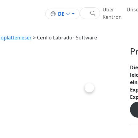
Software
Über
Unse
DE
Kentron
roplattenleser
> Cerillo Labrador Software
P
Die
lei
ein
Ex
Next
Exp